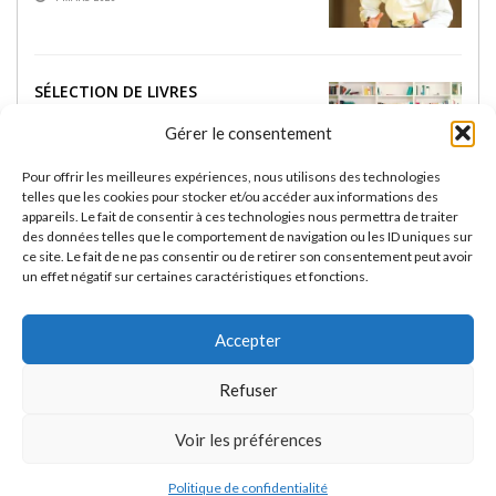
SÉLECTION DE LIVRES
INCONTOURNABLES SUR LE JJB
Gérer le consentement
18 FÉVRIER 2025
Pour offrir les meilleures expériences, nous utilisons des technologies
telles que les cookies pour stocker et/ou accéder aux informations des
appareils. Le fait de consentir à ces technologies nous permettra de traiter
RASHGUARDS RASHU :
des données telles que le comportement de navigation ou les ID uniques sur
PERFORMANCE ET STYLE POUR LES
ce site. Le fait de ne pas consentir ou de retirer son consentement peut avoir
PASSIONNÉS DE JIU-JITSU BRÉSILIEN
un effet négatif sur certaines caractéristiques et fonctions.
13 FÉVRIER 2025
Accepter
Refuser
Voir les préférences
POLITIQUE DE CONFIDENTIALITÉ
Gi-Nogi.com - JJB, Jiu Jitsu Brésilien et Grappling
Politique de confidentialité