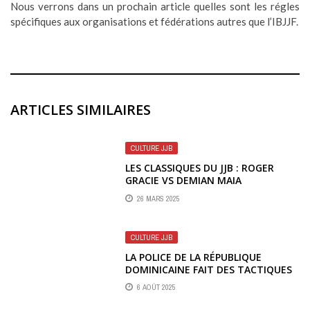
Nous verrons dans un prochain article quelles sont les régles
spécifiques aux organisations et fédérations autres que l’IBJJF.
ARTICLES SIMILAIRES
CULTURE JJB
LES CLASSIQUES DU JJB : ROGER
GRACIE VS DEMIAN MAIA
26 MARS 2025
CULTURE JJB
LA POLICE DE LA RÉPUBLIQUE
DOMINICAINE FAIT DES TACTIQUES
DE SURVIE GRACIE LA NORME
6 AOÛT 2025
NATIONALE