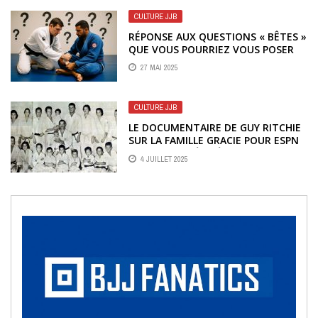
CULTURE JJB
RÉPONSE AUX QUESTIONS « BÊTES »
QUE VOUS POURRIEZ VOUS POSER
EN TANT QUE CEINTURE BLANCHE
27 MAI 2025
EN JJB
CULTURE JJB
LE DOCUMENTAIRE DE GUY RITCHIE
SUR LA FAMILLE GRACIE POUR ESPN
PROMET LA VÉRITÉ – MAIS SELON
4 JUILLET 2025
QUI ?