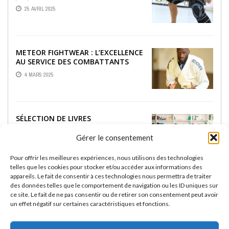
25 AVRIL 2025
METEOR FIGHTWEAR : L’EXCELLENCE
AU SERVICE DES COMBATTANTS
4 MARS 2025
SÉLECTION DE LIVRES
INCONTOURNABLES SUR LE JJB
Gérer le consentement
18 FÉVRIER 2025
Pour offrir les meilleures expériences, nous utilisons des technologies
telles que les cookies pour stocker et/ou accéder aux informations des
appareils. Le fait de consentir à ces technologies nous permettra de traiter
RASHGUARDS RASHU :
des données telles que le comportement de navigation ou les ID uniques sur
PERFORMANCE ET STYLE POUR LES
ce site. Le fait de ne pas consentir ou de retirer son consentement peut avoir
PASSIONNÉS DE JIU-JITSU BRÉSILIEN
un effet négatif sur certaines caractéristiques et fonctions.
13 FÉVRIER 2025