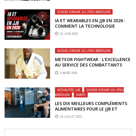
GUIDES D'ACHAT JIU JITSU BRÉSILIEN
IA ET WEARABLES EN JJB EN 2026 :
COMMENT LA TECHNOLOGIE
RÉVOLUTIONNE L’ENTRAÎNEMENT
10 JUIN 2026
GUIDES D'ACHAT JIU JITSU BRÉSILIEN
METEOR FIGHTWEAR : L’EXCELLENCE
AU SERVICE DES COMBATTANTS
4 MARS 2025
ACTUALITÉS JJB
,
GUIDES D'ACHAT JIU JITSU
BRÉSILIEN
,
SANTÉ
LES DIX MEILLEURS COMPLÉMENTS
ALIMENTAIRES POUR LE JJB ET
GRAPPLING EN 2026
24 JUILLET 2023