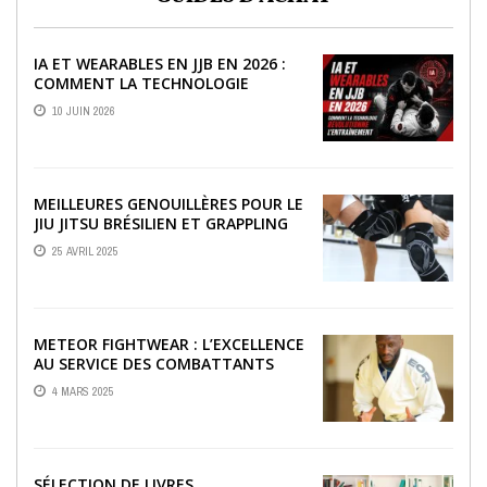
IA ET WEARABLES EN JJB EN 2026 :
COMMENT LA TECHNOLOGIE
RÉVOLUTIONNE L’ENTRAÎNEMENT
10 JUIN 2026
MEILLEURES GENOUILLÈRES POUR LE
JIU JITSU BRÉSILIEN ET GRAPPLING
25 AVRIL 2025
METEOR FIGHTWEAR : L’EXCELLENCE
AU SERVICE DES COMBATTANTS
4 MARS 2025
SÉLECTION DE LIVRES