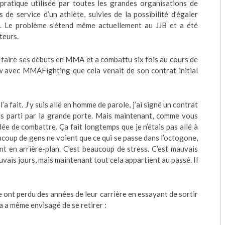
 pratique utilisée par toutes les grandes organisations de
e service d’un athlète, suivies de la possibilité d’égaler
e. Le problème s’étend même actuellement au JJB et a été
teurs.
aire ses débuts en MMA et a combattu six fois au cours de
iew avec MMAFighting que cela venait de son contrat initial
 l’a fait. J’y suis allé en homme de parole, j’ai signé un contrat
suis parti par la grande porte. Mais maintenant, comme vous
l’idée de combattre. Ça fait longtemps que je n’étais pas allé à
ucoup de gens ne voient que ce qui se passe dans l’octogone,
t en arrière-plan. C’est beaucoup de stress. C’est mauvais
auvais jours, mais maintenant tout cela appartient au passé. Il
te ont perdu des années de leur carrière en essayant de sortir
a a même envisagé de se retirer :