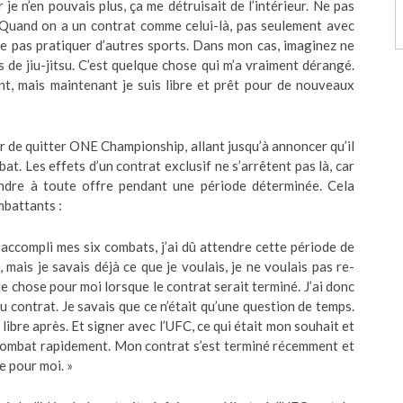
 je n’en pouvais plus, ça me détruisait de l’intérieur. Ne pas
 Quand on a un contrat comme celui-là, pas seulement avec
e pas pratiquer d’autres sports. Dans mon cas, imaginez ne
de jiu-jitsu. C’est quelque chose qui m’a vraiment dérangé.
sant, mais maintenant je suis libre et prêt pour de nouveaux
ir de quitter ONE Championship, allant jusqu’à annoncer qu’il
at. Les effets d’un contrat exclusif ne s’arrêtent pas là, car
ondre à toute offre pendant une période déterminée. Cela
mbattants :
accompli mes six combats, j’ai dû attendre cette période de
mais je savais déjà ce que je voulais, je ne voulais pas re-
que chose pour moi lorsque le contrat serait terminé. J’ai donc
 contrat. Je savais que ce n’était qu’une question de temps.
s libre après. Et signer avec l’UFC, ce qui était mon souhait et
 combat rapidement. Mon contrat s’est terminé récemment et
e pour moi. »