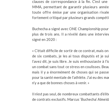
clauses de correspondance à la fin. C’est une
MMA, permettant de garantir plusieurs années d
toute offre émise par une organisation rival
fortement critiqué par plusieurs grands compéti
Buchecha a signé avec ONE Championship pour f
plus de trois ans. Il a révélé dans une interv
signé en 2020 :
« C’était difficile de sortir de ce contrat, mais on
de six combats, je les ai tous disputés et je 
l’avez dit, je suis libre. Je suis enthousiaste à 
un combat sans tout ce stress en coulisses. Bea
mais il y a énormément de choses qui se passen
pour la santé mentale de l’athlète. J’ai eu des m
n’y a que de bonnes choses à venir. »
Il n’est pas seul, de nombreux combattants d’éli
de contrats exclusifs. Marcus ‘Buchecha’ Almeid