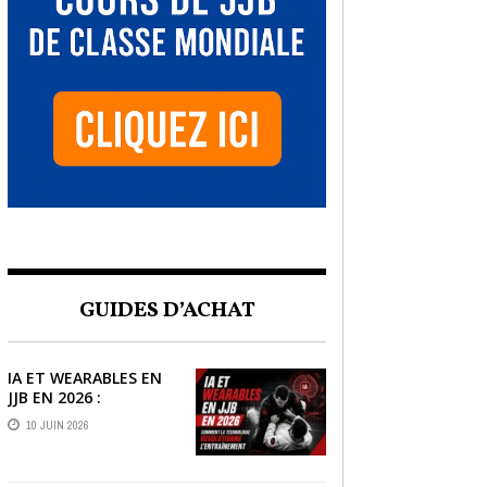
GUIDES D’ACHAT
IA ET WEARABLES EN
JJB EN 2026 :
COMMENT LA
10 JUIN 2026
TECHNOLOGIE
RÉVOLUTIONNE
L’ENTRAÎNEMENT