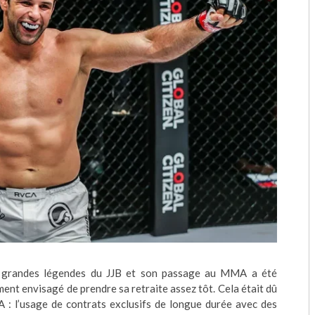
us grandes légendes du JJB et son passage au MMA a été
ment envisagé de prendre sa retraite assez tôt. Cela était dû
A : l’usage de contrats exclusifs de longue durée avec des