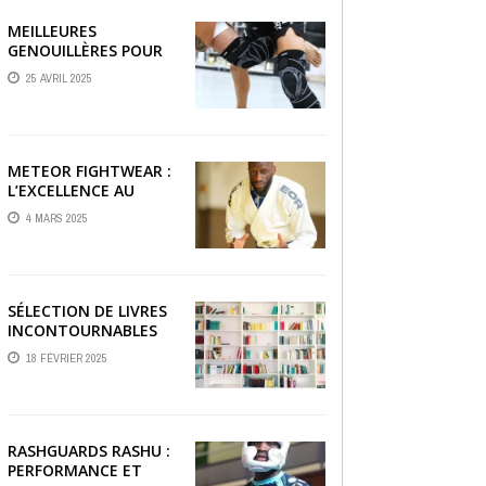
MEILLEURES
GENOUILLÈRES POUR
LE JIU JITSU BRÉSILIEN
25 AVRIL 2025
ET GRAPPLING
METEOR FIGHTWEAR :
L’EXCELLENCE AU
SERVICE DES
4 MARS 2025
COMBATTANTS
SÉLECTION DE LIVRES
INCONTOURNABLES
SUR LE JJB
18 FÉVRIER 2025
RASHGUARDS RASHU :
PERFORMANCE ET