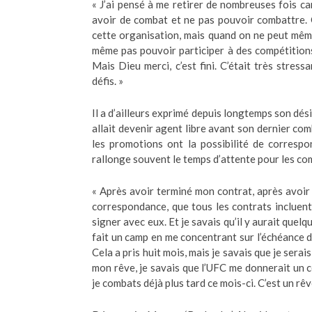
« J’ai pensé à me retirer de nombreuses fois car
avoir de combat et ne pas pouvoir combattre.
cette organisation, mais quand on ne peut mêm
même pas pouvoir participer à des compétitions 
Mais Dieu merci, c’est fini. C’était très stres
défis. »
Il a d’ailleurs exprimé depuis longtemps son dés
allait devenir agent libre avant son dernier comb
les promotions ont la possibilité de corresp
rallonge souvent le temps d’attente pour les co
« Après avoir terminé mon contrat, après avoir 
correspondance, que tous les contrats incluent, 
signer avec eux. Et je savais qu’il y aurait quel
fait un camp en me concentrant sur l’échéance du
Cela a pris huit mois, mais je savais que je serai
mon rêve, je savais que l’UFC me donnerait un
je combats déjà plus tard ce mois-ci. C’est un rêv