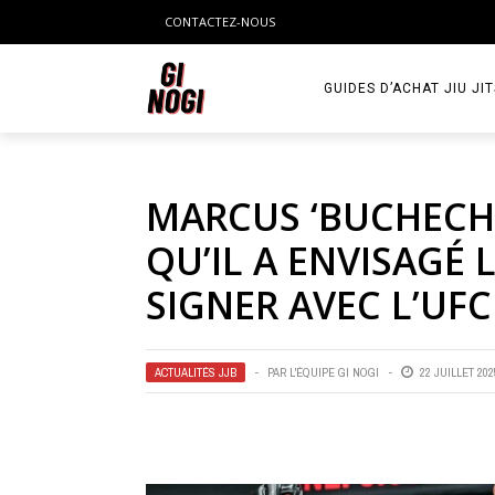
CONTACTEZ-NOUS
GUIDES D’ACHAT JIU JI
MARCUS ‘BUCHECHA
QU’IL A ENVISAGÉ 
SIGNER AVEC L’UFC
ACTUALITÉS JJB
PAR
L'ÉQUIPE GI NOGI
22 JUILLET 202