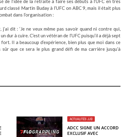
de l’idée de la retraite à faire ses débuts à l’UFC en très
urd classé Martin Buday à l’UFC on ABC 9, mais il était plus
ombat dans l’organisation :
 j’ai dit : ‘Je ne veux même pas savoir quand ni contre qui,
un dur à cuire. C’est un vétéran de l’UFC puisqu’il a déjà sept
s fort. Il a beaucoup d’expérience, bien plus que moi dans ce
is sûr que ce sera le plus grand défi de ma carrière jusqu’à
ACTUALITÉS JJB
E
ADCC SIGNE UN ACCORD
E
EXCLUSIF AVEC