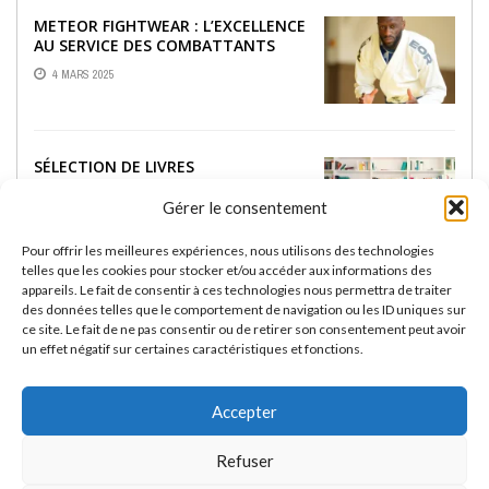
METEOR FIGHTWEAR : L’EXCELLENCE
AU SERVICE DES COMBATTANTS
4 MARS 2025
SÉLECTION DE LIVRES
INCONTOURNABLES SUR LE JJB
Gérer le consentement
18 FÉVRIER 2025
Pour offrir les meilleures expériences, nous utilisons des technologies
telles que les cookies pour stocker et/ou accéder aux informations des
appareils. Le fait de consentir à ces technologies nous permettra de traiter
RASHGUARDS RASHU :
des données telles que le comportement de navigation ou les ID uniques sur
PERFORMANCE ET STYLE POUR LES
ce site. Le fait de ne pas consentir ou de retirer son consentement peut avoir
PASSIONNÉS DE JIU-JITSU BRÉSILIEN
un effet négatif sur certaines caractéristiques et fonctions.
13 FÉVRIER 2025
Accepter
Refuser