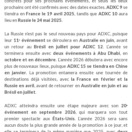
concrets pour ses prochains événements, et seuls les deux
prochains ont été confirmés avec des dates exactes.
ADXC 9
se
tiendra en
France le 19 avril 2025
, tandis que
ADXC 10
aura
lieu en
Russie le 24 mai 2025
.
La Russie n’est pas le seul nouveau pays pour ADXC, puisque
leur
11ᵉ événement
se déroulera en
Australie en juin
, avant
un retour au
Brésil en juillet pour ADXC 12
. L’année se
terminera ensuite avec
deux événements à Abu Dhabi
, en
octobre et en décembre
. L’année 2026 débutera avec encore
plus de nouveaux lieux, puisque
ADXC 15 se tiendra en Chine
en janvier
. La promotion entamera ensuite une tournée de
destinations déjà visitées, avec
la France en février et la
Russie en avril
, avant de retourner en
Australie en juin et au
Brésil en juillet
.
ADXC atteindra ensuite une étape majeure avec son
20ᵉ
événement en septembre 2026
, qui marquera son tout
premier spectacle aux
États-Unis
. L’année 2026 sera sans
aucun doute la plus grande année de la promotion à ce jour, et
elle se terminera de la même manière que 2025, avec
deux