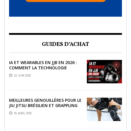
GUIDES D’ACHAT
IA ET WEARABLES EN JJB EN 2026 :
COMMENT LA TECHNOLOGIE
RÉVOLUTIONNE L’ENTRAÎNEMENT
10 JUIN 2026
MEILLEURES GENOUILLÈRES POUR LE
JIU JITSU BRÉSILIEN ET GRAPPLING
25 AVRIL 2025