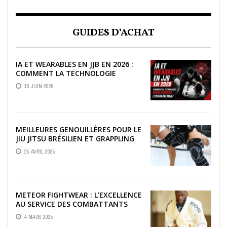
GUIDES D’ACHAT
IA ET WEARABLES EN JJB EN 2026 :
COMMENT LA TECHNOLOGIE
RÉVOLUTIONNE L’ENTRAÎNEMENT
10 JUIN 2026
MEILLEURES GENOUILLÈRES POUR LE
JIU JITSU BRÉSILIEN ET GRAPPLING
25 AVRIL 2025
METEOR FIGHTWEAR : L’EXCELLENCE
AU SERVICE DES COMBATTANTS
4 MARS 2025