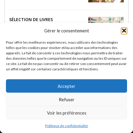
SÉLECTION DE LIVRES
INCONTOURNABLES SUR LE JJB
Gérer le consentement
18 FÉVRIER 2025
Pour offrir les meilleures expériences, nous utilisons des technologies
telles que les cookies pour stocker et/ou accéder aux informations des
appareils. Le fait de consentir à ces technologies nous permettra de traiter
RASHGUARDS RASHU :
des données telles que le comportement de navigation ou les ID uniques sur
PERFORMANCE ET STYLE POUR LES
ce site. Le fait de ne pas consentir ou de retirer son consentement peut avoir
PASSIONNÉS DE JIU-JITSU BRÉSILIEN
un effet négatif sur certaines caractéristiques et fonctions.
13 FÉVRIER 2025
Accepter
Refuser
Voir les préférences
POLITIQUE DE CONFIDENTIALITÉ
Gi-Nogi.com - JJB, Jiu Jitsu Brésilien et Grappling
Politique de confidentialité