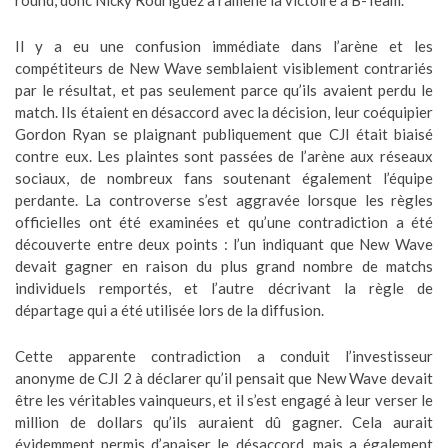
round, donc Nicky Rodriguez a ramené la victoire à B-Team.
Il y a eu une confusion immédiate dans l’arène et les
compétiteurs de New Wave semblaient visiblement contrariés
par le résultat, et pas seulement parce qu’ils avaient perdu le
match. Ils étaient en désaccord avec la décision, leur coéquipier
Gordon Ryan se plaignant publiquement que CJI était biaisé
contre eux. Les plaintes sont passées de l’arène aux réseaux
sociaux, de nombreux fans soutenant également l’équipe
perdante. La controverse s’est aggravée lorsque les règles
officielles ont été examinées et qu’une contradiction a été
découverte entre deux points : l’un indiquant que New Wave
devait gagner en raison du plus grand nombre de matchs
individuels remportés, et l’autre décrivant la règle de
départage qui a été utilisée lors de la diffusion.
Cette apparente contradiction a conduit l’investisseur
anonyme de CJI 2 à déclarer qu’il pensait que New Wave devait
être les véritables vainqueurs, et il s’est engagé à leur verser le
million de dollars qu’ils auraient dû gagner. Cela aurait
évidemment permis d’apaiser le désaccord, mais a également