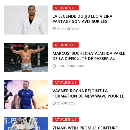
ACTUALITÉS JJB
LA LÉGENDE DU JJB LEO VIEIRA
PARTAGE SON AVIS SUR LES
PRODUITS DOPANTS (PEDS)
20 JANVIER 2025
ACTUALITÉS JJB
MARCUS ‘BUCHECHA’ ALMEIDA PARLE
DE LA DIFFICULTÉ DE PASSER AU
MMA
17 SEPTEMBRE 2025
ACTUALITÉS JJB
VAGNER ROCHA REJOINT LA
FORMATION DE NEW WAVE POUR LE
CJI 2
20 AOÛT 2025
ACTUALITÉS JJB
ZHANG WEILI PROMUE CEINTURE