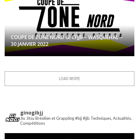
COUPE DE ZONE NORD GI CFJJB – WASQUEHAL –
30 JANVIER 2022
LOAD MORE
ginogibjj
Jiu Jitsu Brésilien et Grappling #bjj #jjb Techniques, Actualités,
Compétitions