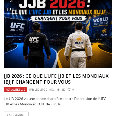
3
JUIL
JJB 2026 : CE QUE L’UFC JJB ET LES MONDIAUX
IBJJF CHANGENT POUR VOUS
ACTUALITÉS JJB
PAR
L'ÉQUIPE GINOGI
262
0
Le JJB 2026 vit une année charnière : entre l’ascension de l’UFC
JJB et les Mondiaux IBJJF de juin, la ...
LIRE LA SUITE