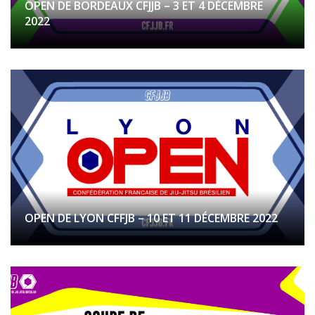
OPEN DE BORDEAUX CFJJB – 3 ET 4 DÉCEMBRE
2022
OPEN DE LYON CFFJB – 10 ET 11 DÉCEMBRE 2022