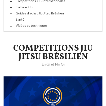
Compétitions JJB Internationales
Culture JJB
Guides d'achat Jiu Jitsu Brésilien
Santé
Vidéos et techniques
COMPÉTITIONS JIU
JITSU BRÉSILIEN
En Gi et No Gi