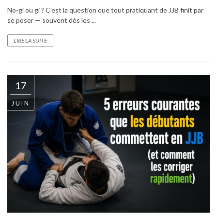
No-gi ou gi ? C’est la question que tout pratiquant de JJB finit par
se poser — souvent dès les ...
LIRE LA SUITE
17
JUIN