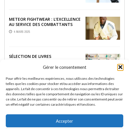
METEOR FIGHTWEAR : L’EXCELLENCE
AU SERVICE DES COMBATTANTS
4 MARS 2025
SÉLECTION DE LIVRES
INCONTOURNABLES SUR LE JJB
Gérer le consentement
18 FÉVRIER 2025
Pour offrir les meilleures expériences, nous utilisons des technologies
telles que les cookies pour stocker et/ou accéder aux informations des
appareils. Le fait de consentir à ces technologies nous permettra de traiter
RASHGUARDS RASHU :
des données telles que le comportement de navigation ou les ID uniques sur
PERFORMANCE ET STYLE POUR LES
ce site. Le fait de ne pas consentir ou de retirer son consentement peut avoir
PASSIONNÉS DE JIU-JITSU BRÉSILIEN
un effet négatif sur certaines caractéristiques et fonctions.
13 FÉVRIER 2025
Accepter