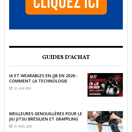
GUIDES D’ACHAT
IA ET WEARABLES EN JJB EN 2026 :
COMMENT LA TECHNOLOGIE
RÉVOLUTIONNE L’ENTRAÎNEMENT
10 JUIN 2026
MEILLEURES GENOUILLÈRES POUR LE
JIU JITSU BRÉSILIEN ET GRAPPLING
25 AVRIL 2025