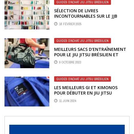
GUIDES D'ACHAT JIU JITSU BRÉSILIEN
SÉLECTION DE LIVRES
INCONTOURNABLES SUR LE JJB
18 FÉVRIER 2025
GUIDES D'ACHAT JIU JITSU BRÉSILIEN
MEILLEURS SACS D’ENTRAÎNEMENT
POUR LE JIU JITSU BRÉSILIEN ET
GRAPPLING
9 OCTOBRE 2023
GUIDES D'ACHAT JIU JITSU BRÉSILIEN
LES MEILLEURS GI ET KIMONOS
POUR DÉBUTER EN JIU JITSU
BRÉSILIEN
11 JUIN 2024