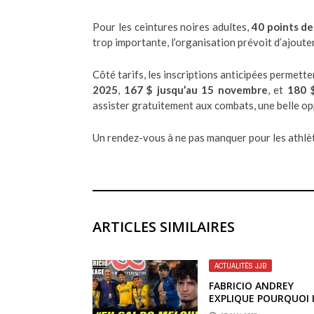
Pour les ceintures noires adultes,
40 points d
trop importante, l’organisation prévoit d’ajout
Côté tarifs, les inscriptions anticipées permetten
2025
,
167 $ jusqu’au 15 novembre
, et
180 $
assister gratuitement aux combats, une belle opp
Un rendez-vous à ne pas manquer pour les athlè
ARTICLES SIMILAIRES
ACTUALITÉS JJB
FABRICIO ANDREY
EXPLIQUE POURQUOI I
QUITTÉ MELQUI GAL