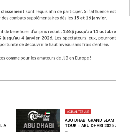
e classement
sont requis afin de participer. Si l’affluence est
er des combats supplémentaires dès les
15 et 16 janvier
.
t de bénéficier d’un prix réduit :
136 $ jusqu’au 11 octobre
 jusqu’au 4 janvier 2026
. Les spectateurs, eux, pourront
ortunité de découvrir le haut niveau sans frais d’entrée.
tes comme pour les amateurs de JJB en Europe !
ACTUALITÉS JJB
ABU DHABI GRAND SLAM
L A
TOUR – ABU DHABI 2025 :
VAO
RÉSULTATS COMPLETS