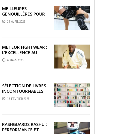
MEILLEURES
GENOUILLÈRES POUR
LE JIU JITSU BRÉSILIEN
25 AVRIL 2025
ET GRAPPLING
METEOR FIGHTWEAR :
L’EXCELLENCE AU
SERVICE DES
4 MARS 2025
COMBATTANTS
SÉLECTION DE LIVRES
INCONTOURNABLES
SUR LE JJB
18 FÉVRIER 2025
RASHGUARDS RASHU :
PERFORMANCE ET