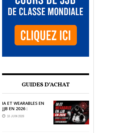
GUIDES D’ACHAT
IA ET WEARABLES EN
JJB EN 2026 :
COMMENT LA
10 JUIN 2026
TECHNOLOGIE
RÉVOLUTIONNE
L’ENTRAÎNEMENT