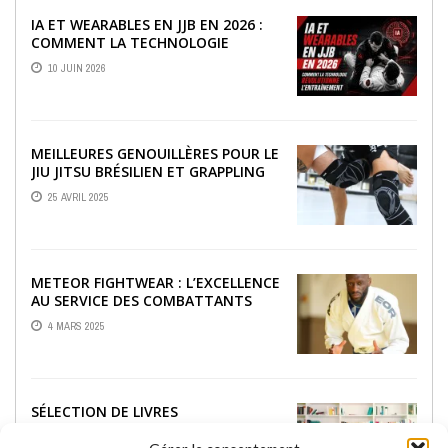
IA ET WEARABLES EN JJB EN 2026 :
COMMENT LA TECHNOLOGIE
RÉVOLUTIONNE L’ENTRAÎNEMENT
10 JUIN 2026
MEILLEURES GENOUILLÈRES POUR LE
JIU JITSU BRÉSILIEN ET GRAPPLING
25 AVRIL 2025
METEOR FIGHTWEAR : L’EXCELLENCE
AU SERVICE DES COMBATTANTS
4 MARS 2025
SÉLECTION DE LIVRES
INCONTOURNABLES SUR LE JJB