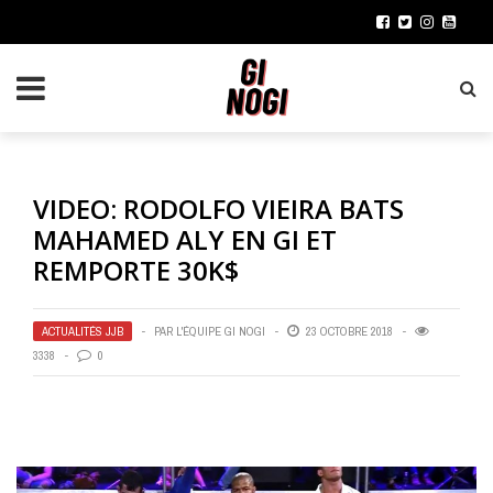
VIDEO: RODOLFO VIEIRA BATS
MAHAMED ALY EN GI ET
REMPORTE 30K$
ACTUALITÉS JJB
PAR
L'ÉQUIPE GI NOGI
23 OCTOBRE 2018
3338
0