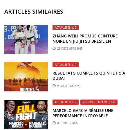
ARTICLES SIMILAIRES
ACTUALITÉS JJB
ZHANG WEILI PROMUE CEINTURE
NOIRE EN JIU JITSU BRÉSILIEN
29 DÉCEMBRE 2025
ACTUALITÉS JJB
RÉSULTATS COMPLETS QUINTET 5 À
DUBAI
28 OCTOBRE 2025
ACTUALITÉS JJB
,
VIDÉOS ET TECHNIQUES
MARCELO GARCIA RÉALISE UNE
PERFORMANCE INCROYABLE
CONTRE MASAKAZU IMANARI POUR
3 FÉVRIER 2025
SON RETOUR À ONE 170