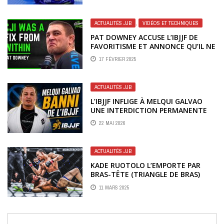
ACTUALITÉS JJB
,
VIDÉOS ET TECHNIQUES
PAT DOWNEY ACCUSE L’IBJJF DE
FAVORITISME ET ANNONCE QU’IL NE
COMBATTRA PLUS DANS LEUR
17 FÉVRIER 2025
CIRCUIT
ACTUALITÉS JJB
L’IBJJF INFLIGE À MELQUI GALVAO
UNE INTERDICTION PERMANENTE
AU MILIEU DE RÉCENTES
22 MAI 2026
ALLÉGATIONS
ACTUALITÉS JJB
KADE RUOTOLO L’EMPORTE PAR
BRAS-TÊTE (TRIANGLE DE BRAS)
ONE 171 – UNE SOUMISSION
11 MARS 2025
SPECTACULAIRE !