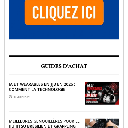
GUIDES D’ACHAT
IA ET WEARABLES EN JJB EN 2026 :
COMMENT LA TECHNOLOGIE
RÉVOLUTIONNE L’ENTRAÎNEMENT
10 JUIN 2026
MEILLEURES GENOUILLÈRES POUR LE
JIU JITSU BRÉSILIEN ET GRAPPLING