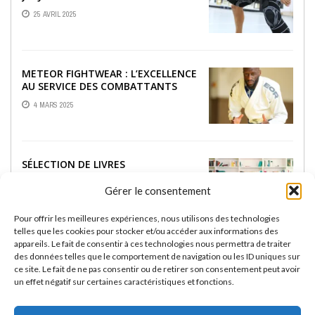
25 AVRIL 2025
METEOR FIGHTWEAR : L’EXCELLENCE
AU SERVICE DES COMBATTANTS
4 MARS 2025
SÉLECTION DE LIVRES
INCONTOURNABLES SUR LE JJB
Gérer le consentement
18 FÉVRIER 2025
Pour offrir les meilleures expériences, nous utilisons des technologies
telles que les cookies pour stocker et/ou accéder aux informations des
appareils. Le fait de consentir à ces technologies nous permettra de traiter
RASHGUARDS RASHU :
des données telles que le comportement de navigation ou les ID uniques sur
PERFORMANCE ET STYLE POUR LES
ce site. Le fait de ne pas consentir ou de retirer son consentement peut avoir
PASSIONNÉS DE JIU-JITSU BRÉSILIEN
un effet négatif sur certaines caractéristiques et fonctions.
13 FÉVRIER 2025