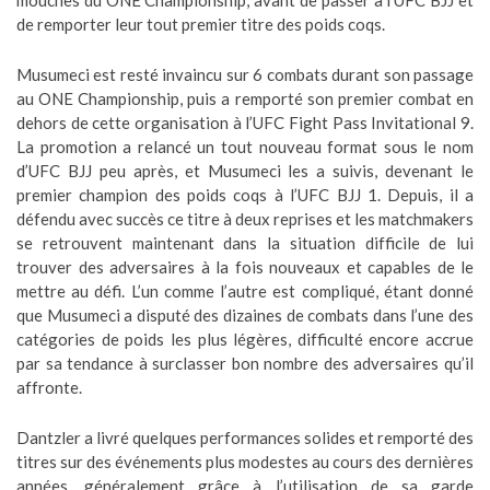
mouches du ONE Championship, avant de passer à l’UFC BJJ et
de remporter leur tout premier titre des poids coqs.
Musumeci est resté invaincu sur 6 combats durant son passage
au ONE Championship, puis a remporté son premier combat en
dehors de cette organisation à l’UFC Fight Pass Invitational 9.
La promotion a relancé un tout nouveau format sous le nom
d’UFC BJJ peu après, et Musumeci les a suivis, devenant le
premier champion des poids coqs à l’UFC BJJ 1. Depuis, il a
défendu avec succès ce titre à deux reprises et les matchmakers
se retrouvent maintenant dans la situation difficile de lui
trouver des adversaires à la fois nouveaux et capables de le
mettre au défi. L’un comme l’autre est compliqué, étant donné
que Musumeci a disputé des dizaines de combats dans l’une des
catégories de poids les plus légères, difficulté encore accrue
par sa tendance à surclasser bon nombre des adversaires qu’il
affronte.
Dantzler a livré quelques performances solides et remporté des
titres sur des événements plus modestes au cours des dernières
années, généralement grâce à l’utilisation de sa garde