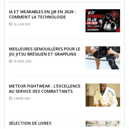
IA ET WEARABLES EN JJB EN 2026 :
COMMENT LA TECHNOLOGIE
RÉVOLUTIONNE L’ENTRAÎNEMENT
10 JUIN 2026
MEILLEURES GENOUILLÈRES POUR LE
JIU JITSU BRÉSILIEN ET GRAPPLING
25 AVRIL 2025
METEOR FIGHTWEAR : L’EXCELLENCE
AU SERVICE DES COMBATTANTS
4 MARS 2025
SÉLECTION DE LIVRES
INCONTOURNABLES SUR LE JJB