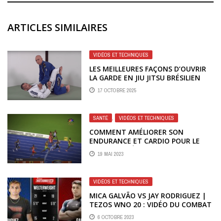
ARTICLES SIMILAIRES
VIDÉOS ET TECHNIQUES
LES MEILLEURES FAÇONS D’OUVRIR
LA GARDE EN JIU JITSU BRÉSILIEN
17 OCTOBRE 2025
SANTÉ
,
VIDÉOS ET TECHNIQUES
COMMENT AMÉLIORER SON
ENDURANCE ET CARDIO POUR LE
JIU-JITSU BRÉSILIEN ET GRAPPLING
19 MAI 2023
VIDÉOS ET TECHNIQUES
MICA GALVÃO VS JAY RODRIGUEZ |
TEZOS WNO 20 : VIDÉO DU COMBAT
6 OCTOBRE 2023