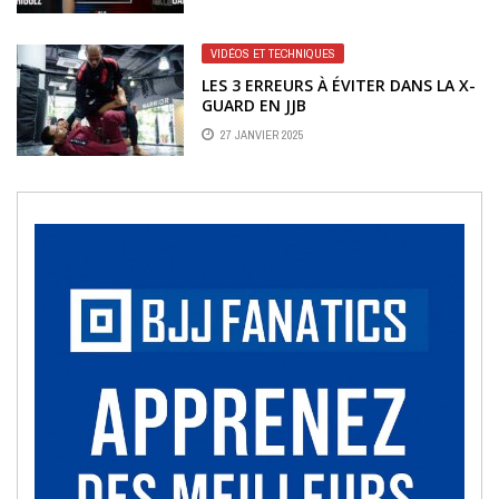
VIDÉOS ET TECHNIQUES
LES 3 ERREURS À ÉVITER DANS LA X-
GUARD EN JJB
27 JANVIER 2025