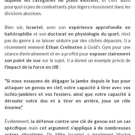
laquelle les catégories de poids existent
, et c’est aussi
pourquoi si peu de combattants plus légers réussissent dans les
divisions absolues.
Bien sûr,
Israetel
, avec son
expérience approfondie en
haltérophilie
et son
doctorat en physiologie du sport
, n’est
pas du genre à se laisser séduire par des clichés dépassés. Il a
récemment emmené
Ethan Crelinsten
à Gold’s Gym pour une
séance d’entraînement et en a profité pour
exposer clairement
son point de vue
sur le sujet. Il a donné un exemple précis de
l’impact de la force en JJB
:
“Si nous essayons de dégager la jambe depuis le bas pour
attaquer un genou en clef, votre capacité à tirer avec vos
ischio-jambiers et vos fessiers, ainsi que votre capacité à
dérouler votre dos et à tirer en arrière, joue un rôle
énorme.”
Évidemment,
la défense contre une clé de genou est un cas
spécifique
, mais
cet argument s’applique à de nombreuses
autres situations
. Dr Mike Israetel a également illustré