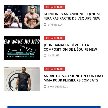
ACTUALITÉS JJB
GORDON RYAN ANNONCE QU’IL NE
FERA PAS PARTIE DE L’ÉQUIPE NEW
WAVE AU CJI 2
14 MARS 2025
ACTUALITÉS JJB
JOHN DANAHER DÉVOILE LA
COMPOSITION DE L’ÉQUIPE NEW
WAVE JIU-JITSU POUR LE CJI 2
1 MAI 2025
ACTUALITÉS JJB
ANDRE GALVAO SIGNE UN CONTRAT
MMA POUR PLUSIEURS COMBATS
4 NOVEMBRE 2021