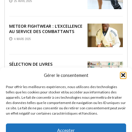
25 AVRIL 2025
METEOR FIGHTWEAR : L’EXCELLENCE
AU SERVICE DES COMBATTANTS
4 MARS 2025
SÉLECTION DE LIVRES
INCONTOURNABLES SUR LE JJB
Gérer le consentement
18 FÉVRIER 2025
Pour offrir les meilleures expériences, nous utilisons des technologies
telles que les cookies pour stocker et/ou accéder aux informations des
appareils. Le fait de consentir à ces technologies nous permettra de traiter
RASHGUARDS RASHU :
des données telles que le comportement de navigation ou les ID uniques sur
PERFORMANCE ET STYLE POUR LES
ce site. Le fait de ne pas consentir ou de retirer son consentement peut avoir
PASSIONNÉS DE JIU-JITSU BRÉSILIEN
un effet négatif sur certaines caractéristiques et fonctions.
13 FÉVRIER 2025
Accepter