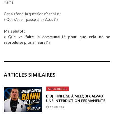
même.
Car au fond, la question n’est plus :
« Que s’est-il passé chez Atos ? »
Mais plutôt :
« Que va faire la communauté pour que cela ne se
reproduise plus ailleurs ? »
ARTICLES SIMILAIRES
ACTUALITÉS JJB
L’IBJJF INFLIGE À MELQUI GALVAO
UNE INTERDICTION PERMANENTE
AU MILIEU DE RÉCENTES
22 MAI 2026
ALLÉGATIONS