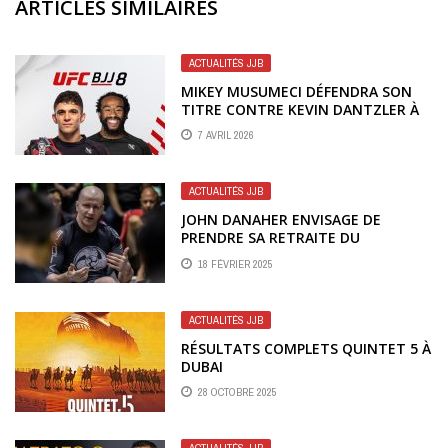
ARTICLES SIMILAIRES
ACTUALITÉS JJB
MIKEY MUSUMECI DÉFENDRA SON
TITRE CONTRE KEVIN DANTZLER À
L’UFC BJJ 8
7 AVRIL 2026
ACTUALITÉS JJB
JOHN DANAHER ENVISAGE DE
PRENDRE SA RETRAITE DU
COACHING PROFESSIONNEL ALORS
18 FÉVRIER 2025
QU’IL S’APPRÊTE À SUBIR PLUSIEURS
OPÉRATIONS
ACTUALITÉS JJB
RÉSULTATS COMPLETS QUINTET 5 À
DUBAI
28 OCTOBRE 2025