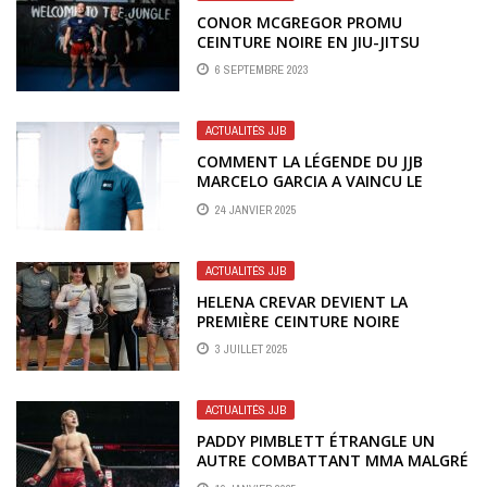
CONOR MCGREGOR PROMU
CEINTURE NOIRE EN JIU-JITSU
BRÉSILIEN PAR SON COACH JOHN
6 SEPTEMBRE 2023
KAVANAGH
ACTUALITÉS JJB
COMMENT LA LÉGENDE DU JJB
MARCELO GARCIA A VAINCU LE
CANCER POUR REVENIR DANS LE
24 JANVIER 2025
CIRCUIT ?
ACTUALITÉS JJB
HELENA CREVAR DEVIENT LA
PREMIÈRE CEINTURE NOIRE
FÉMININE DE JJB FORMÉE PAR JOHN
3 JUILLET 2025
DANAHER
ACTUALITÉS JJB
PADDY PIMBLETT ÉTRANGLE UN
AUTRE COMBATTANT MMA MALGRÉ
UN TAP OUT LORS D’UN COMBAT EN