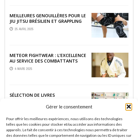
MEILLEURES GENOUILLÈRES POUR LE
JIU JITSU BRÉSILIEN ET GRAPPLING
25 AVRIL 2025
METEOR FIGHTWEAR : L’EXCELLENCE
AU SERVICE DES COMBATTANTS
4 MARS 2025
SÉLECTION DE LIVRES
INCONTOURNABLES SUR LE JJB
Gérer le consentement
18 FÉVRIER 2025
Pour offrir les meilleures expériences, nous utilisons des technologies
telles que les cookies pour stocker et/ou accéder aux informations des
appareils. Le fait de consentir à ces technologies nous permettra de traiter
RASHGUARDS RASHU :
des données telles que le comportement de navigation ou les ID uniques sur